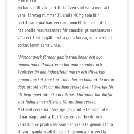
Meritlista
Nu kan vi till vår meritlista även stoltsera med att
vara företag nummer 31,
cialis 40mg
som blir
certiferade mathantverkare inom Eldrimner – det
nationella resurscentrat för småskaligt mathantverk.
Vår certifiering gäller våra goda korvar,
seek
rökt och
torkat lamm samt Linka.
”
Mathantverk förenar gamla traditioner och nya
innovationer. Produkterna har andra smaker och
kvalitéer än den industriella maten och tillverkas
genom mycket kunskap. Tiden har nu kommit då det är
dags att slå vakt om mathantverket även i Sverige för
att begreppet inte ska urvattnas. Eldrimner har därför
satt igång en certifiering för mathantverket
.
Mathantverkarna i Sverige gör produkter som inte
liknar några andra. Det finns en stor bredd och
variation av produkter som har skapats genom att ta
tillvara gamla traditioner och genom att utveckla