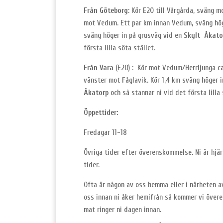
Från Göteborg
: Kör E20 till Vårgårda, sväng mo
mot Vedum. Ett par km innan Vedum, sväng hög
sväng höger in på grusväg vid en
Skylt Åkato
första lilla söta stället.
Från Vara
(E20) : Kör mot Vedum/Herrljunga c
vänster mot Fåglavik. Kör 1,4 km sväng höger i
Åkatorp
och så stannar ni vid det första lilla 
Öppettider:
Fredagar 11-18
Övriga tider efter överenskommelse. Ni är hjä
tider.
Ofta är någon av oss hemma eller i närheten a
oss innan ni åker hemifrån så kommer vi överen
mat ringer ni dagen innan.