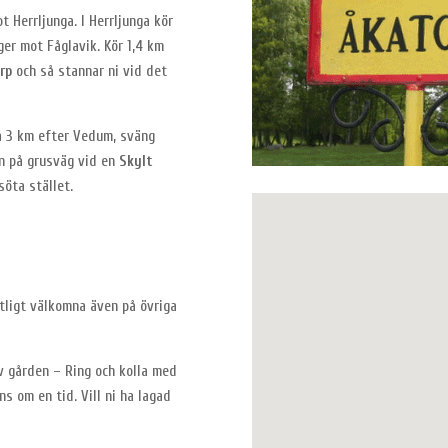
t Herrljunga. I Herrljunga kör
er mot Fåglavik. Kör 1,4 km
rp
och så stannar ni vid det
a 3 km efter Vedum, sväng
n på grusväg vid en
Skylt
söta stället.
rtligt välkomna även på övriga
v gården – Ring och kolla med
s om en tid. Vill ni ha lagad