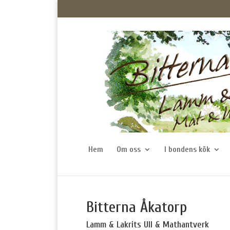
Hem
Om oss
I bondens kök
Bitterna Åkatorp
Lamm & Lakrits Ull & Mathantverk