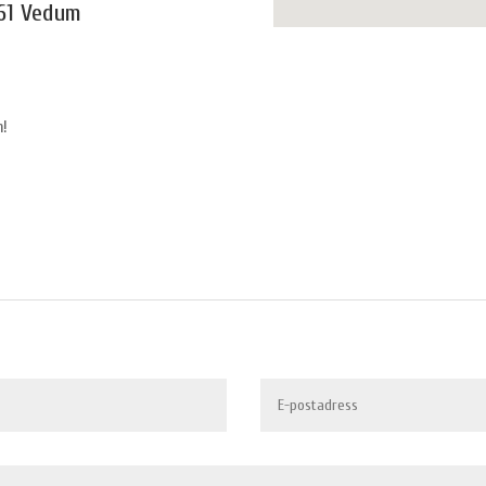
 61 Vedum
n!