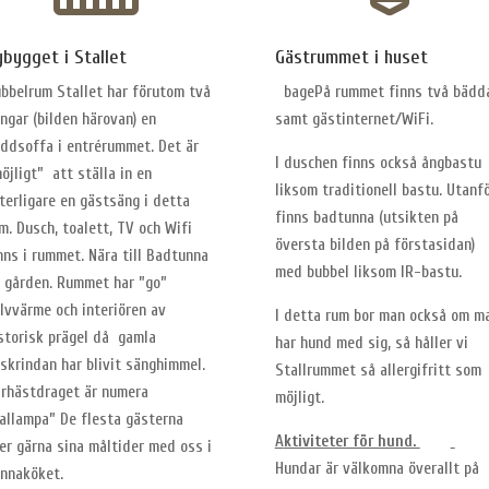
ybygget i Stallet
Gästrummet i huset
bbelrum Stallet har förutom två
bagePå rummet finns två bädd
ngar (bilden härovan) en
samt gästinternet/WiFi.
ddsoffa i entrérummet. Det är
I duschen finns också ångbastu
öjligt” att ställa in en
liksom traditionell bastu. Utanf
terligare en gästsäng i detta
finns badtunna (utsikten på
m. Dusch, toalett, TV och Wifi
översta bilden på förstasidan)
nns i rummet. Nära till Badtunna
med bubbel liksom IR-bastu.
 gården. Rummet har ”go”
lvvärme och interiören av
I detta rum bor man också om m
storisk prägel då gamla
har hund med sig, så håller vi
skrindan har blivit sänghimmel.
Stallrummet så allergifritt som
rhästdraget är numera
möjligt.
allampa” De flesta gästerna
A
ktiviteter för hund.
er gärna sina måltider med oss i
Hundar är välkomna överallt på
nnaköket.