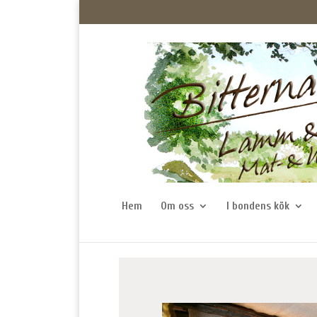
Hem
Om oss
I bondens kök