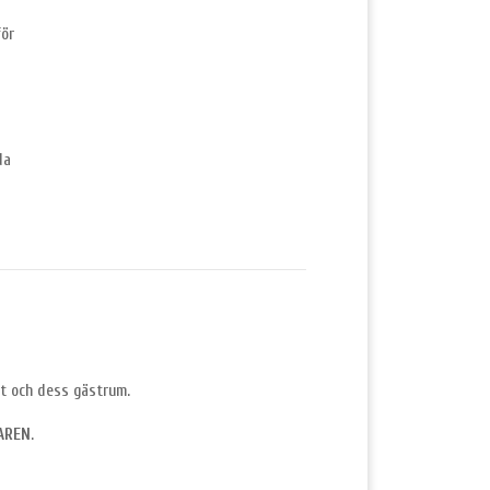
för
da
et och dess gästrum.
AREN
.