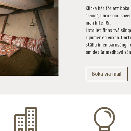
Klicka här för att boka 
”säng”, barn som sover
man inte för.
I stallet finns två sän
rymmer en vuxen. Därtil
ställa in en barnsäng i
om det är medhavd sän
Boka via mail

