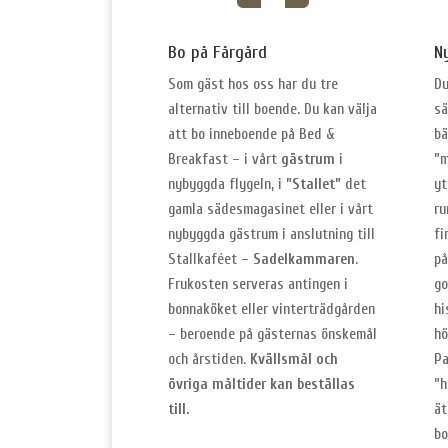
Bo på Fårgård
N
Som gäst hos oss har du tre
Du
alternativ till boende. Du kan välja
sä
att bo inneboende på Bed &
bä
Breakfast – i vårt
gästrum
i
”m
nybyggda flygeln, i
”Stallet”
det
yt
gamla sädesmagasinet eller i vårt
ru
nybyggda gästrum i anslutning till
fi
Stallkaféet –
Sadelkammaren
.
på
Frukosten serveras antingen i
go
bonnaköket eller vinterträdgården
hi
– beroende på gästernas önskemål
hö
och årstiden.
Kvällsmål och
Pa
övriga måltider kan beställas
”h
till.
ät
bo