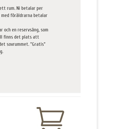
ett rum. Ni betalar per
 med föräldrarna betalar
gar och en reservsäng, som
l finns det plats att
 det sovrummet. ”Gratis”
g.
