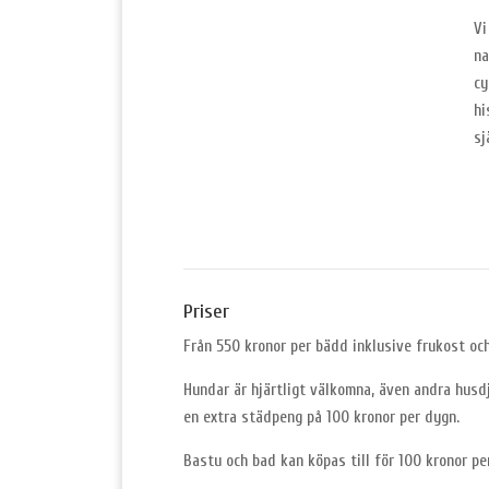
Vi
na
cy
hi
sj
Priser
Från 550 kronor per bädd inklusive frukost och
Hundar är hjärtligt välkomna, även andra husdju
en extra städpeng på 100 kronor per dygn.
Bastu och bad kan köpas till för 100 kronor per 