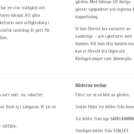
gården. Med hänsyn till övriga
 har en stor trädgård och
gäster synpunkter och reglerna 
turen närapå. Att göra
koppeltvång.
kelturer med utflyktskorg i
Vi kan föreslå bra varianter av
storisk landskap är gott för
vandrings – och cykelturer med
älen.
hunden. Vill man låta hunden ba
kan vi föreslå bra lägen vid
Käringatrampet runt Jämnesjön.
Bilderna nedan
 natt exkl. ev. rabatter.
Först ser ni en bild av gården.
r. Dock ej i sängarna. Vi tar ut
Sedan följer tre bilder från hus
Tre bilder från nya
SADELKAMM
tillfälle.
Slutligen bilder från
STALLET
.