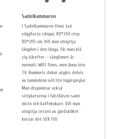
Sadelkammaren
ar
I Sadelkammaren finns två
väggfasta sängar, 80*230 resp
80*205 cm. Vill man utnyttja
längden i den långa, får man klä
ör
sig därefter – sänglinnet är
normalt. WIFI finns, men ännu inte
TV. Rummets dekor utgörs delvis
av lammskinn och lite loppisprylar.
Man disponerar också
an
sittplatserna i hästbåsen samt
micro och kaffekokare. Vill man
utnyttja resten av gårdsköket
kostar det SEK 150.