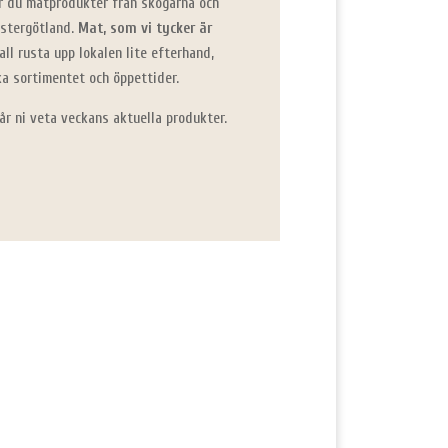
r du matprodukter från skogarna och
ästergötland.
Mat, som vi tycker är
kall rusta upp lokalen lite efterhand,
a sortimentet och öppettider.
år ni veta veckans aktuella produkter.