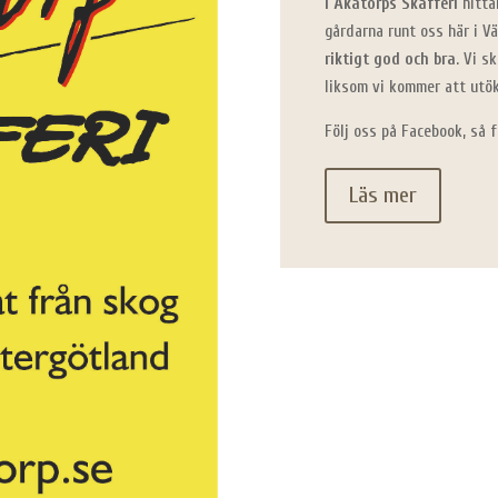
I Åkatorps Skafferi
hitta
gårdarna runt oss här i V
riktigt god och bra
. Vi s
liksom vi kommer att utök
Följ oss på Facebook, så f
Läs mer