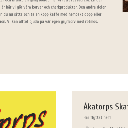
r och Brunte en gång bodde, har vi låtit restaurera. En del
e är här vi gör våra korvar och charkprodukter. Den andra delen
kan du nu sitta och ta en kopp kaffe med hembakt dopp eller
ion. Vi kan alltid bjuda på vår egen grynkorv med rotmos.
Åkatorps Skaf
Har flyttat hem!