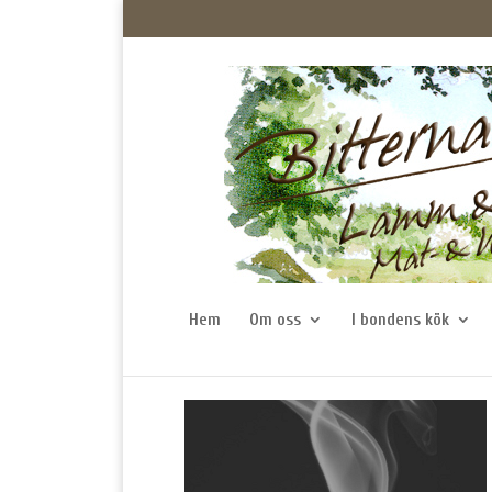
Hem
Om oss
I bondens kök