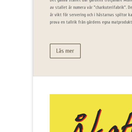
Det gamla stallet där gårdens trotjänare Munte
av stallet är numera vår ”charkuterifabrik”. D
är vikt för servering och i hästarnas spiltor 
prova en tallrik från gårdens egna matprodukt
Läs mer