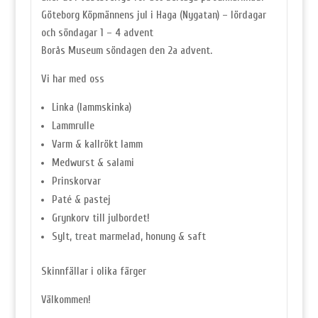
Göteborg Köpmännens jul i Haga (Nygatan) – lördagar
och söndagar 1 – 4 advent
Borås Museum söndagen den 2a advent.
Vi har med oss
Linka (lammskinka)
Lammrulle
Varm & kallrökt lamm
Medwurst & salami
Prinskorvar
Paté & pastej
Grynkorv till julbordet!
Sylt,
treat
marmelad, honung & saft
Skinnfällar i olika färger
Välkommen!