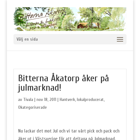
Välj en sida
Bitterna Åkatorp åker på
julmarknad!
av
Tivala
|
nov 18, 2011
|
Hantverk
,
lokalproducerat
,
Okategoriserade
Nu lackar det mot Jul och vi tar vårt pick och pack och
åker ut i Västsverige för att deltaga på Julmarknad.