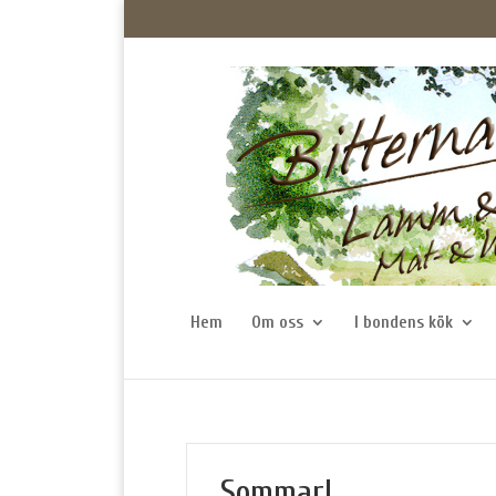
Hem
Om oss
I bondens kök
Sommar!