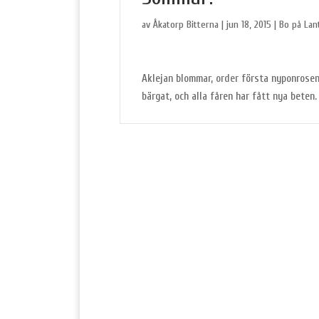
av
Åkatorp Bitterna
|
jun 18, 2015
|
Bo på Lan
Aklejan blommar,
order
första nyponrosen
bärgat, och alla fåren har fått nya beten