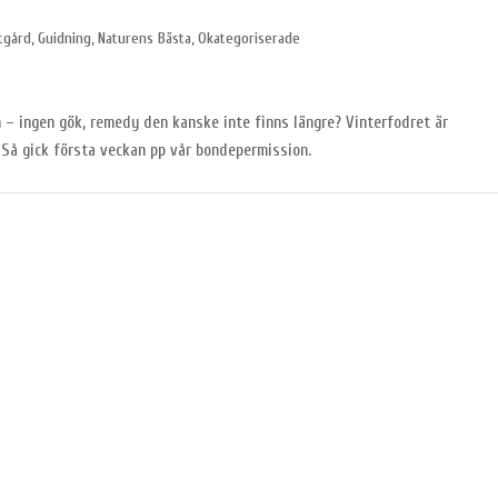
tgård
,
Guidning
,
Naturens Bästa
,
Okategoriserade
 – ingen gök,
remedy
den kanske inte finns längre? Vinterfodret är
. Så gick första veckan pp vår bondepermission.