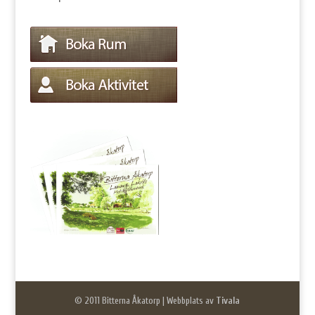
© 2011 Bitterna Åkatorp | Webbplats av
Tivala