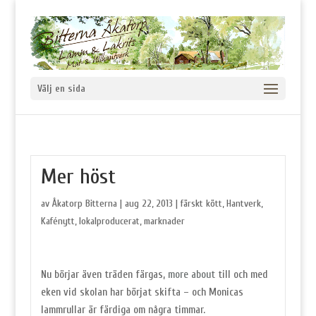
Välj en sida
Mer höst
av
Åkatorp Bitterna
|
aug 22, 2013
|
färskt kött
,
Hantverk
,
Kafénytt
,
lokalproducerat
,
marknader
Nu börjar även träden färgas,
more about
till och med
eken vid skolan har börjat skifta – och Monicas
lammrullar är färdiga om några timmar.