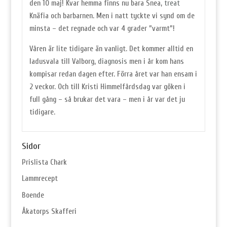
den 10 maj! Kvar hemma finns nu bara Snea,
treat
Knäfia och barbarnen. Men i natt tyckte vi synd om de
minsta – det regnade och var 4 grader ”varmt”!
Våren är lite tidigare än vanligt. Det kommer alltid en
ladusvala till Valborg,
diagnosis
men i år kom hans
kompisar redan dagen efter. Förra året var han ensam i
2 veckor. Och till Kristi Himmelfårdsdag var göken i
full gång – så brukar det vara – men i år var det ju
tidigare.
Sidor
Prislista Chark
Lammrecept
Boende
Åkatorps Skafferi