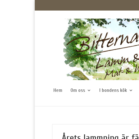
Hem
Om oss
I bondens kök
Årets lammning är fä