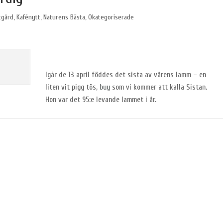
tgård
,
Kafénytt
,
Naturens Bästa
,
Okategoriserade
Igår de 13 april föddes det sista av vårens lamm – en
liten vit pigg tös,
buy
som vi kommer att kalla Sistan.
Hon var det 95:e levande lammet i år.