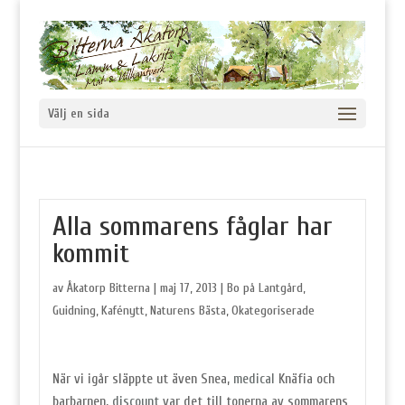
Välj en sida
Alla sommarens fåglar har
kommit
av
Åkatorp Bitterna
|
maj 17, 2013
|
Bo på Lantgård
,
Guidning
,
Kafénytt
,
Naturens Bästa
,
Okategoriserade
När vi igår släppte ut även Snea,
medical
Knäfia och
barbarnen,
discount
var det till tonerna av sommarens